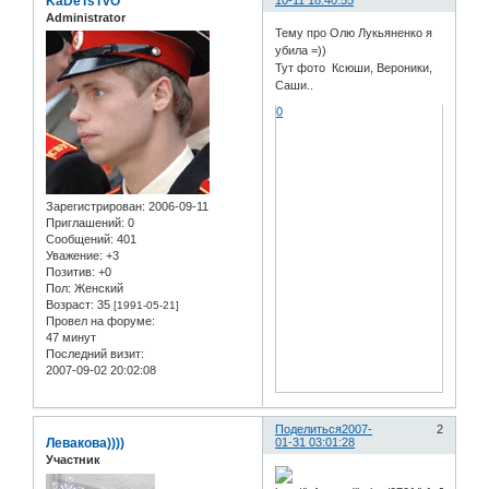
KaDeTsTvO
10-11 18:40:55
Administrator
Тему про Олю Лукьяненко я
убила =))
Тут фото Ксюши, Вероники,
Саши..
0
Зарегистрирован
: 2006-09-11
Приглашений:
0
Сообщений:
401
Уважение:
+3
Позитив:
+0
Пол:
Женский
Возраст:
35
[1991-05-21]
Провел на форуме:
47 минут
Последний визит:
2007-09-02 20:02:08
Поделиться
2007-
2
Левакова))))
01-31 03:01:28
Участник