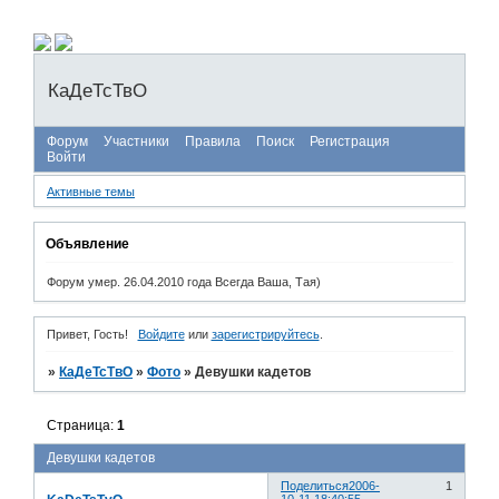
КаДеТсТвО
Форум
Участники
Правила
Поиск
Регистрация
Войти
Активные темы
Объявление
Форум умер. 26.04.2010 года Всегда Ваша, Тая)
Привет, Гость!
Войдите
или
зарегистрируйтесь
.
»
КаДеТсТвО
»
Фото
»
Девушки кадетов
Страница:
1
Девушки кадетов
Поделиться
2006-
1