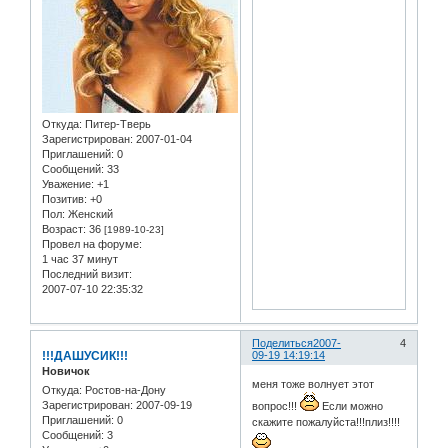
Откуда:
Питер-Тверь
Зарегистрирован
: 2007-01-04
Приглашений:
0
Сообщений:
33
Уважение:
+1
Позитив:
+0
Пол:
Женский
Возраст:
36
[1989-10-23]
Провел на форуме:
1 час 37 минут
Последний визит:
2007-07-10 22:35:32
Поделиться
2007-
4
!!!ДАШУСИК!!!
09-19 14:19:14
Новичок
меня тоже волнует этот
Откуда:
Ростов-на-Дону
Зарегистрирован
: 2007-09-19
вопрос!!!
Если можно
Приглашений:
0
скажите пожалуйста!!!плиз!!!!
Сообщений:
3