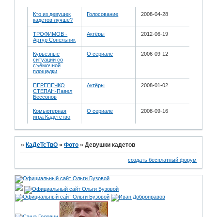
Кто из девушек
Голосование
2008-04-28
кадетов лучше?
ТРОФИМОВ -
Актёры
2012-06-19
Артур Сопельник
Курьезные
О сериале
2006-09-12
ситуации со
съёмочной
площадки
ПЕРЕПЕЧКО
Актёры
2008-01-02
СТЕПАН-Павел
Бессонов
Комьютерная
О сериале
2008-09-16
игра Кадетство
»
КаДеТсТвО
»
Фото
»
Девушки кадетов
создать бесплатный форум