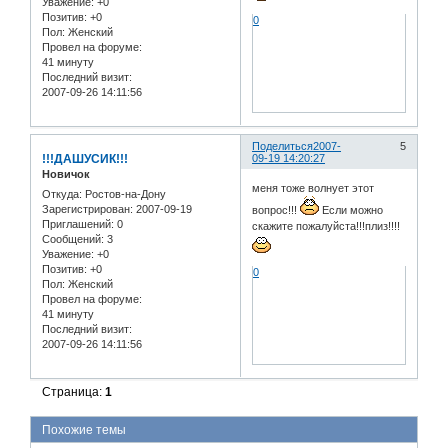
Уважение:
+0
Позитив:
+0
0
Пол:
Женский
Провел на форуме:
41 минуту
Последний визит:
2007-09-26 14:11:56
Поделиться
2007-
5
!!!ДАШУСИК!!!
09-19 14:20:27
Новичок
меня тоже волнует этот
Откуда:
Ростов-на-Дону
Зарегистрирован
: 2007-09-19
вопрос!!!
Если можно
Приглашений:
0
скажите пожалуйста!!!плиз!!!!
Сообщений:
3
Уважение:
+0
Позитив:
+0
0
Пол:
Женский
Провел на форуме:
41 минуту
Последний визит:
2007-09-26 14:11:56
Страница:
1
Похожие темы