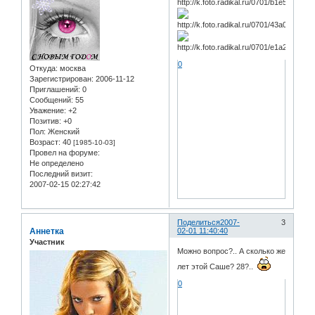
0
Откуда:
москва
Зарегистрирован
: 2006-11-12
Приглашений:
0
Сообщений:
55
Уважение:
+2
Позитив:
+0
Пол:
Женский
Возраст:
40
[1985-10-03]
Провел на форуме:
Не определено
Последний визит:
2007-02-15 02:27:42
Поделиться
2007-
3
Аннетка
02-01 11:40:40
Участник
Можно вопрос?.. А сколько же
лет этой Саше? 28?..
0