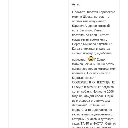
Актер:
Обожает Пиратов Карибского
моря и Шрека, потомучто
ослика там озвучивает
Юривич Андреев который
есть Василюк. Умеет
постоять за себя. Читает
когда ечсть время книгу
Сергея Минаева " ДУХЛЕС"
Когда снимался в кадетах
сильно похудел, и добавил
поклониц.
ПЕрвая
мабила нокиа 6610. но потом
появилась новая которая ему
нравится. После сьемок в
Кадетах сказал "
СОВЕРШЕННО НЕКОГДА НЕ
ПОЙДУ В АРМИЮ!" Когда то
хотел собаку. Но после 2006
года ненавидит собак! Одна
из его двора его покусала.
Девушки? Его бывшые
подруги, а то и девушки, он
ухлестывал за девочками с
которыми знаком с детского
сада: ТАНЯ и НАСТЯ. Сейчас