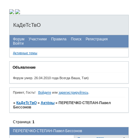
КаДеТсТвО
Форум
Участники
Правила
Поиск
Регистрация
Войти
Активные темы
Объявление
Форум умер. 26.04.2010 года Всегда Ваша, Тая)
Привет, Гость!
Войдите
или
зарегистрируйтесь
.
»
КаДеТсТвО
»
Актёры
»
ПЕРЕПЕЧКО СТЕПАН-Павел
Бессонов
Страница:
1
ПЕРЕПЕЧКО СТЕПАН-Павел Бессонов