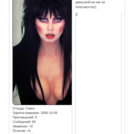
девушкой ни как не
получается(((
0
Откуда:
Севск
Зарегистрирован
: 2006-10-05
Приглашений:
0
Сообщений:
60
Уважение:
+0
Позитив:
+0