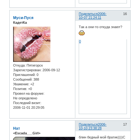
Поделиться
2006-
16
Муси-Пуся
10-07 21:24:11
КадетКа
Так а они-то откуда знают?
0
Откуда:
Пятигорск
Зарегистрирован
: 2006-09-12
Приглашений:
0
Сообщений:
388
Уважение:
+2
Позитив:
+0
Провел на форуме:
Не определено
Последний визит:
2006-11-01 20:29:05
Поделиться
2006-
17
Нат
10-10 23:38:28
<Escada___Girl>
блин бедный мой братик))))С