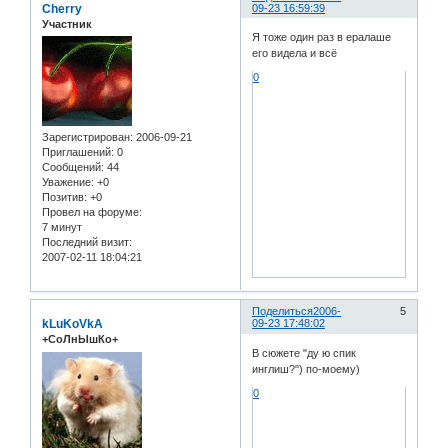
Cherry
09-23 16:59:39
Участник
Я тоже один раз в ералаше
его видела и всё
0
Зарегистрирован
: 2006-09-21
Приглашений:
0
Сообщений:
44
Уважение:
+0
Позитив:
+0
Провел на форуме:
7 минут
Последний визит:
2007-02-11 18:04:21
Поделиться
2006-
5
kLuKoVkA
09-23 17:48:02
+СоЛнЫшКо+
В сюжете "ду ю спик
инглиш?") по-моему)
0