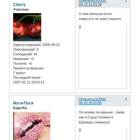
Поделиться
2006-
1
Cherry
09-23 13:03:38
Участник
О нем меньше всего
инфы,кто чё знает пишите
0
Зарегистрирован
: 2006-09-21
Приглашений:
0
Сообщений:
44
Уважение:
+0
Позитив:
+0
Провел на форуме:
7 минут
Последний визит:
2007-02-11 18:04:21
Поделиться
2006-
2
Муси-Пуся
09-23 16:20:55
КадетКа
По-моему он раньше , также
как и Саша Головин в
Ералаше снимался
0