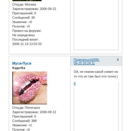
Откуда:
Москва
Зарегистрирован
: 2006-09-22
Приглашений:
0
Сообщений:
38
Уважение:
+0
Позитив:
+0
Провел на форуме:
Не определено
Последний визит:
2006-11-14 13:53:33
Поделиться
2006-
6
Муси-Пуся
09-25 20:24:11
КадетКа
Ой, не помню какой сюжет-но
то что он там был-это точно:)
0
Откуда:
Пятигорск
Зарегистрирован
: 2006-09-12
Приглашений:
0
Сообщений:
388
Уважение:
+2
Позитив:
+0