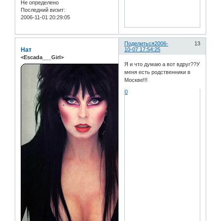
Не определено
Последний визит:
2006-11-01 20:29:05
Поделиться
2006-
13
Нат
10-07 17:54:25
<Escada___Girl>
Я и что думаю а вот вдруг??У
меня есть родственники в
Москве!!!
0