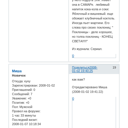
у него подруга Эля. Живет
она в САМАРе. любимый
напиток кока-кола и соки:
Яблочный и вишневый. еще
обожает клубничный коктель.
Иногда пьет мартини. Его
слова про своих поклониц: "
Поклоницы - дело хорошее,
но толпа поклониц - КОНЕЦ
СВЕТА!!!!!"
Из журнала: Сериал.
0
Поделиться
2008-
19
Миша
01-02 19:40:25
Новичок
как вам?
Откуда:
куку
Зарегистрирован
: 2008-01-02
Отредактировано Миша
Приглашений:
0
(2008-01-02 19:41:22)
Сообщений:
7
Уважение:
+0
0
Позитив:
+0
Пол:
Мужской
Провел на форуме:
1 час 33 минуты
Последний визит:
2008-01-07 10:18:34