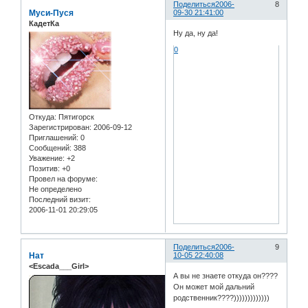
Поделиться
2006-
8
Муси-Пуся
09-30 21:41:00
КадетКа
Ну да, ну да!
0
Откуда:
Пятигорск
Зарегистрирован
: 2006-09-12
Приглашений:
0
Сообщений:
388
Уважение:
+2
Позитив:
+0
Провел на форуме:
Не определено
Последний визит:
2006-11-01 20:29:05
Поделиться
2006-
9
Нат
10-05 22:40:08
<Escada___Girl>
А вы не знаете откуда он????
Он может мой дальний
родственник????)))))))))))))