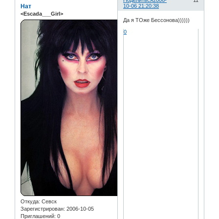
Нат
10-06 21:20:38
<Escada___Girl>
Да я ТОже Бессонова))))))
0
Откуда:
Севск
Зарегистрирован
: 2006-10-05
Приглашений:
0