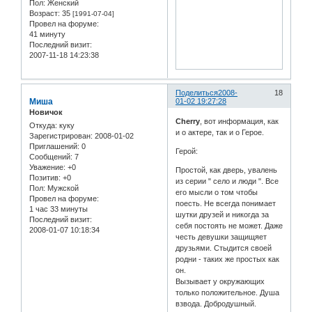
Пол:
Женский
Возраст:
35
[1991-07-04]
Провел на форуме:
41 минуту
Последний визит:
2007-11-18 14:23:38
Поделиться
2008-
18
Миша
01-02 19:27:28
Новичок
Cherry
, вот информация, как
Откуда:
куку
и о актере, так и о Герое.
Зарегистрирован
: 2008-01-02
Приглашений:
0
Герой:
Сообщений:
7
Уважение:
+0
Простой, как дверь, увалень
Позитив:
+0
из серии " село и люди ". Все
Пол:
Мужской
его мысли о том чтобы
Провел на форуме:
поесть. Не всегда понимает
1 час 33 минуты
шутки друзей и никогда за
Последний визит:
себя постоять не может. Даже
2008-01-07 10:18:34
честь девушки защищяет
друзьями. Стыдится своей
родни - таких же простых как
он.
Вызывает у окружающих
только положительное. Душа
взвода. Добродушный.