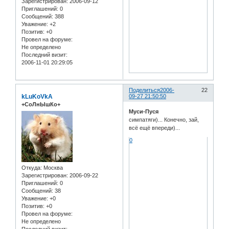
Зарегистрирован
: 2006-09-12
Приглашений:
0
Сообщений:
388
Уважение:
+2
Позитив:
+0
Провел на форуме:
Не определено
Последний визит:
2006-11-01 20:29:05
Поделиться
2006-
22
kLuKoVkA
09-27 21:50:50
+СоЛнЫшКо+
Муси-Пуся
симпатяги)... Конечно, зай,
всё ещё впереди)...
0
Откуда:
Москва
Зарегистрирован
: 2006-09-22
Приглашений:
0
Сообщений:
38
Уважение:
+0
Позитив:
+0
Провел на форуме:
Не определено
Последний визит: