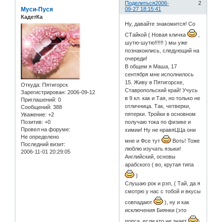
Поделиться
2006-
2
Муси-Пуся
09-27 18:15:41
КадетКа
Ну, давайте знакомится! Со
СТайкой ( Новая кличка
,
шутю-шутю!!!!!! ) мы уже
познакоились, следующий на
очереди!
В общем я Маша, 17
сентября мне исполнилось
15. Живу в Пятигорске,
Откуда:
Пятигорск
Ставропольский край! Учусь
Зарегистрирован
: 2006-09-12
в 9 кл. как и Тая, но только не
Приглашений:
0
отличница. Так, четверки,
Сообщений:
388
пятерки. Тройки в основном
Уважение:
+2
Позитив:
+0
получаю тока по физике и
Провел на форуме:
химии! Ну не нравяЦЦа они
Не определено
мне и Фсе тут
Воть! Тоже
Последний визит:
люблю изучать языки!
2006-11-01 20:29:05
Английский, основы
арабского ( во, крутая типа
)
Слушаю рок и рэп, ( Тай, да я
смотрю у нас с тобой и вкусы
совпадают
), ну и как
исключения Биянки (это
попса, если кто не знает
)