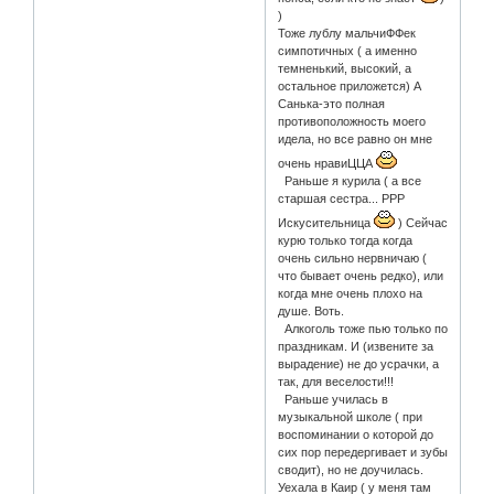
)
Тоже лублу мальчиФФек
симпотичных ( а именно
темненький, высокий, а
остальное приложется) А
Санька-это полная
противоположность моего
идела, но все равно он мне
очень нравиЦЦА
Раньше я курила ( а все
старшая сестра... РРР
Искусительница
) Сейчас
курю только тогда когда
очень сильно нервничаю (
что бывает очень редко), или
когда мне очень плохо на
душе. Воть.
Алкоголь тоже пью только по
праздникам. И (извените за
вырадение) не до усрачки, а
так, для веселости!!!
Раньше училась в
музыкальной школе ( при
воспоминании о которой до
сих пор передергивает и зубы
сводит), но не доучилась.
Уехала в Каир ( у меня там