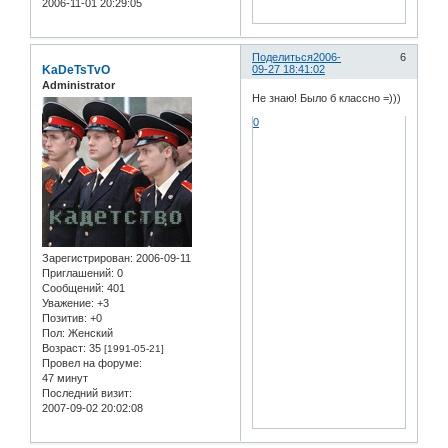
2006-11-01 20:29:05
Поделиться
2006-
6
KaDeTsTvO
09-27 18:41:02
Administrator
Не знаю! Было б классно =)))
0
Зарегистрирован
: 2006-09-11
Приглашений:
0
Сообщений:
401
Уважение:
+3
Позитив:
+0
Пол:
Женский
Возраст:
35
[1991-05-21]
Провел на форуме:
47 минут
Последний визит:
2007-09-02 20:02:08