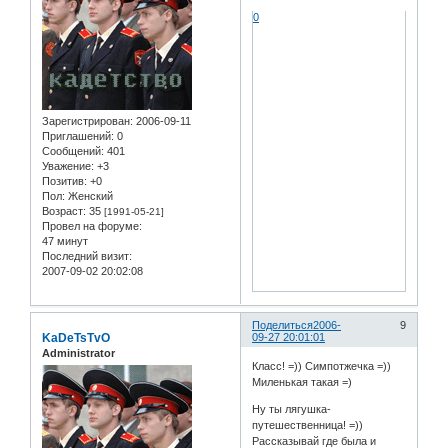
0
Зарегистрирован
: 2006-09-11
Приглашений:
0
Сообщений:
401
Уважение:
+3
Позитив:
+0
Пол:
Женский
Возраст:
35
[1991-05-21]
Провел на форуме:
47 минут
Последний визит:
2007-09-02 20:02:08
Поделиться
2006-
9
KaDeTsTvO
09-27 20:01:01
Administrator
Класс! =)) Симпотжечка =))
Миленькая такая =)
Ну ты лягушка-
путешественница! =))
Рассказывай где была и