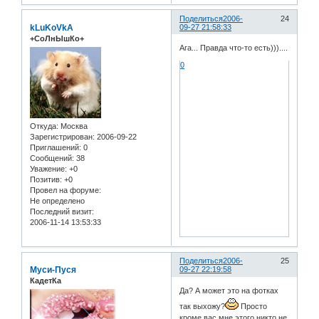
Поделиться
2006-
24
kLuKoVkA
09-27 21:58:33
+СоЛнЫшКо+
Ага... Правда что-то есть)))....
0
Откуда:
Москва
Зарегистрирован
: 2006-09-22
Приглашений:
0
Сообщений:
38
Уважение:
+0
Позитив:
+0
Провел на форуме:
Не определено
Последний визит:
2006-11-14 13:53:33
Поделиться
2006-
25
Муси-Пуся
09-27 22:19:58
КадетКа
Да? А может это на фотках
так выхожу?
Просто
кроме вас мне этого никто не