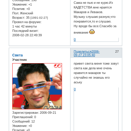
Сама не пью и не курю.Из
Уважение:
+1
КАДЕТСТВА мне нраятся
Позитив:
+0
Макаров и Леваков.
Пол:
Женский
Музыку слушаю разную,что
Возраст:
35
[1991-02-27]
понравится,то и слушаю.
Провел на форуме:
Ну вроде бы все.Спасибо за
1 час 42 минуты
Последний визит:
внимание
2008-02-28 22:49:39
0
Поделиться
2006-
27
Света
09-27 23:05:40
Участник
привет света меня тоже зовут
света как дела мне очень
нравится макаров ты
случайно не знаешь его
аську
0
Зарегистрирован
: 2006-09-21
Приглашений:
0
Сообщений:
12
Уважение:
+0
Позитив:
+0