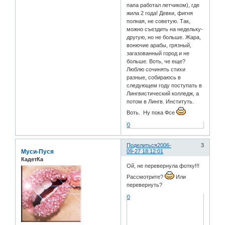
папа работал летчиком), где
жила 2 года! Девки, фигня
полная, не советую. Так,
можно съездить на недельку-
другую, но не больше. Жара,
вонючие арабы, грязный,
загазованный город и не
больше. Воть, че еще?
Люблю сочинять стихи
разные, собираюсь в
следующем году поступать в
Лингвистический колледж, а
потом в Лингв. Институть.
Воть. Ну пока Фсе
0
Поделиться
2006-
3
Муси-Пуся
09-27 18:12:01
КадетКа
Ой, не перевернула фотку!!!
Рассмотрите?
Или
перевернуть?
0