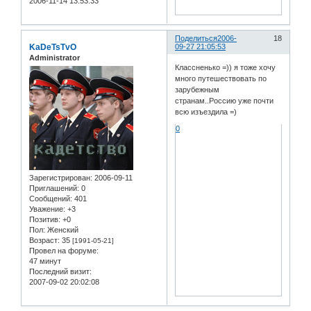
2006-11-14 13:53:33
Поделиться
2006-
18
KaDeTsTvO
09-27 21:05:53
Administrator
Классненько =)) я тоже хочу
много путешествовать по
зарубежным
странам..Россию уже почти
всю изъездила =)
0
Зарегистрирован
: 2006-09-11
Приглашений:
0
Сообщений:
401
Уважение:
+3
Позитив:
+0
Пол:
Женский
Возраст:
35
[1991-05-21]
Провел на форуме:
47 минут
Последний визит:
2007-09-02 20:02:08