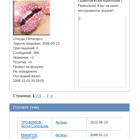
Приветик всем новеньким:)
Прикольна! А вы на каких
инструментах играли?
0
Откуда:
Пятигорск
Зарегистрирован
: 2006-09-12
Приглашений:
0
Сообщений:
388
Уважение:
+2
Позитив:
+0
Провел на форуме:
Не определено
Последний визит:
2006-11-01 20:29:05
Страница:
1
2
3
…
7
»
Похожие темы
ТРОФИМОВ -
Актёры
2012-06-19
Артур Сопельник
МАКАРОВ
Актёры
2008-01-13
МАКСИМ -