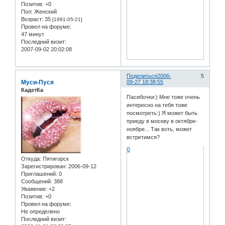
Позитив:
+0
Пол:
Женский
Возраст:
35
[1991-05-21]
Провел на форуме:
47 минут
Последний визит:
2007-09-02 20:02:08
Поделиться
2006-
5
Муси-Пуся
09-27 18:38:55
КадетКа
Пасибочки:) Мне тоже очень
интересно на тебя тоже
посмотреть:) Я может быть
приеду в москву в октябре-
ноябре... Так воть, может
встретимся?
0
Откуда:
Пятигорск
Зарегистрирован
: 2006-09-12
Приглашений:
0
Сообщений:
388
Уважение:
+2
Позитив:
+0
Провел на форуме:
Не определено
Последний визит: