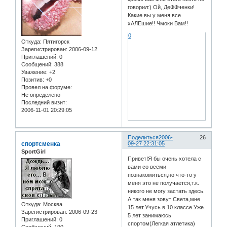
говорил:) Ой, ДеФФченки!
Какие вы у меня все
хАЛЕшие!! Чмоки Вам!!
0
Откуда:
Пятигорск
Зарегистрирован
: 2006-09-12
Приглашений:
0
Сообщений:
388
Уважение:
+2
Позитив:
+0
Провел на форуме:
Не определено
Последний визит:
2006-11-01 20:29:05
Поделиться
2006-
26
спортсменка
09-27 22:31:05
SportGirl
Привет!Я бы очень хотела с
вами со всеми
познакомиться,но что-то у
меня это не получается,т.к.
никого не могу застать здесь.
А так меня зовут Света,мне
Откуда:
Москва
15 лет.Учусь в 10 классе.Уже
Зарегистрирован
: 2006-09-23
5 лет занимаюсь
Приглашений:
0
спортом(Легкая атлетика)
Сообщений:
190