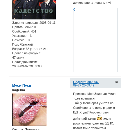
делись впечатлениями =)
0
Зарегистрирован
: 2006-09-11
Приглашений:
0
Сообщений:
401
Уважение:
+3
Позитив:
+0
Пол:
Женский
Возраст:
35
[1991-05-21]
Провел на форуме:
47 минут
Последний визит:
2007-09-02 20:02:08
Поделиться
2006-
10
Муси-Пуся
09-27 20:09:49
КадетКа
Прикона! Мне Зеленая Миля
тоже нравится!
Тай, у меня брат учится на
Свиблово, это ведь рядом с
ВДНХ, да? Короче, план
действий таков
:мы с
родителями идем на ВДНХ,
потом мы с тобой там
Откуда:
Пятигорск