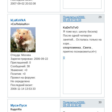
2007-09-02 20:02:08
Поделиться
2006-
29
kLuKoVkA
09-28 07:51:04
+СоЛнЫшКо+
KaDeTsTvO
Я тоже муз. школу босила)
После одной четверти
занятий... Осталась только на
хоре...
спортсменка
,
Света
,
приятно познакомиться!=)
Откуда:
Москва
0
Зарегистрирован
: 2006-09-22
Приглашений:
0
Сообщений:
38
Уважение:
+0
Позитив:
+0
Провел на форуме:
Не определено
Последний визит:
2006-11-14 13:53:33
Поделиться
2006-
30
Муси-Пуся
09-28 10:32:46
КадетКа