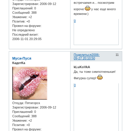
встречаемя и... посмотрим
Зарегистрирован
: 2006-09-12
Приглашений:
0
короче
у нас еще много
Сообщений:
388
времени:)
Уважение:
+2
0
Позитив:
+0
Провел на форуме:
Не определено
Последний визит:
2006-11-01 20:29:05
Поделиться
2006-
11
Муси-Пуся
09-27 20:10:50
КадетКа
kLuKoVkA
Да, ты тоже симпотненькая!
Фигурка супер!
0
Откуда:
Пятигорск
Зарегистрирован
: 2006-09-12
Приглашений:
0
Сообщений:
388
Уважение:
+2
Позитив:
+0
Провел на форуме: