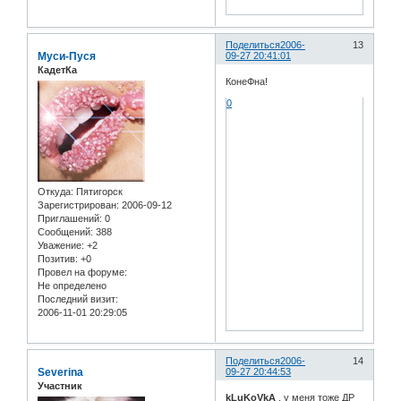
Поделиться
2006-
13
Муси-Пуся
09-27 20:41:01
КадетКа
КонеФна!
0
Откуда:
Пятигорск
Зарегистрирован
: 2006-09-12
Приглашений:
0
Сообщений:
388
Уважение:
+2
Позитив:
+0
Провел на форуме:
Не определено
Последний визит:
2006-11-01 20:29:05
Поделиться
2006-
14
Severina
09-27 20:44:53
Участник
kLuKoVkA
, у меня тоже ДР