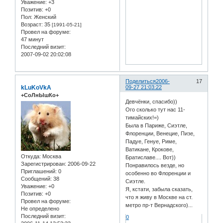
Уважение:
+3
Позитив:
+0
Пол:
Женский
Возраст:
35
[1991-05-21]
Провел на форуме:
47 минут
Последний визит:
2007-09-02 20:02:08
Поделиться
2006-
17
kLuKoVkA
09-27 21:03:22
+СоЛнЫшКо+
Девчёнки, спасибо))
Ого сколько тут нас 11-
тимайских!=)
Была в Париже, Сиэтле,
Флоренции, Венецие, Пизе,
Падуе, Генуе, Риме,
Ватикане, Крокове,
Откуда:
Москва
Братиславе.... Вот))
Зарегистрирован
: 2006-09-22
Понравилось везде, но
Приглашений:
0
особенно во Флоренции и
Сообщений:
38
Сиэтле.
Уважение:
+0
Я, кстати, забыла сказать,
Позитив:
+0
что я живу в Москве на ст.
Провел на форуме:
метро пр-т Вернадского)...
Не определено
Последний визит:
0