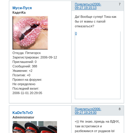
Поделиться
2006-
7
Муси-Пуся
09-27 19:15:13
КадетКа
Да! Вообще супер! Тока как
бы от мамы с папой
отмазаться?
0
Откуда:
Пятигорск
Зарегистрирован
: 2006-09-12
Приглашений:
0
Сообщений:
388
Уважение:
+2
Позитив:
+0
Провел на форуме:
Не определено
Последний визит:
2006-11-01 20:29:05
Поделиться
2006-
8
KaDeTsTvO
09-27 19:24:00
Administrator
=)) Не знаю..приедь на ВДНХ,
там встретимся и
разбежимся от родаков lol