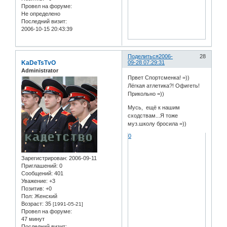
Провел на форуме:
Не определено
Последний визит:
2006-10-15 20:43:39
Поделиться
2006-
28
KaDeTsTvO
09-28 07:29:31
Administrator
Првет Спортсменка! =))
Лёгкая атлетика?! Офигеть!
Прикольно =))
Мусь, ещё к нашим
сходствам...Я тоже
муз.школу бросила =))
0
Зарегистрирован
: 2006-09-11
Приглашений:
0
Сообщений:
401
Уважение:
+3
Позитив:
+0
Пол:
Женский
Возраст:
35
[1991-05-21]
Провел на форуме:
47 минут
Последний визит: