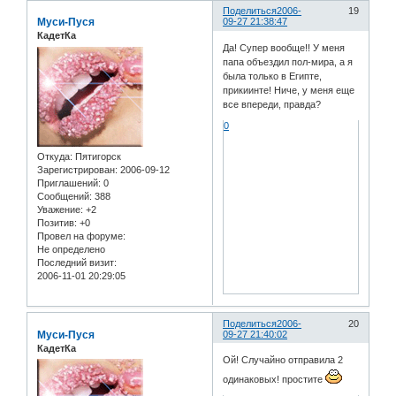
Поделиться
2006-
19
Муси-Пуся
09-27 21:38:47
КадетКа
Да! Супер вообще!! У меня
папа объездил пол-мира, а я
была только в Египте,
прикиинте! Ниче, у меня еще
все впереди, правда?
0
Откуда:
Пятигорск
Зарегистрирован
: 2006-09-12
Приглашений:
0
Сообщений:
388
Уважение:
+2
Позитив:
+0
Провел на форуме:
Не определено
Последний визит:
2006-11-01 20:29:05
Поделиться
2006-
20
Муси-Пуся
09-27 21:40:02
КадетКа
Ой! Случайно отправила 2
одинаковых! простите