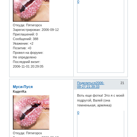
0
Откуда:
Пятигорск
Зарегистрирован
: 2006-09-12
Приглашений:
0
Сообщений:
388
Уважение:
+2
Позитив:
+0
Провел на форуме:
Не определено
Последний визит:
2006-11-01 20:29:05
Поделиться
2006-
21
Муси-Пуся
09-27 21:39:33
КадетКа
Воть еще фотка! Это я с моей
подругой, Валей (она
темненькая, армянка)
0
Откуда:
Пятигорск