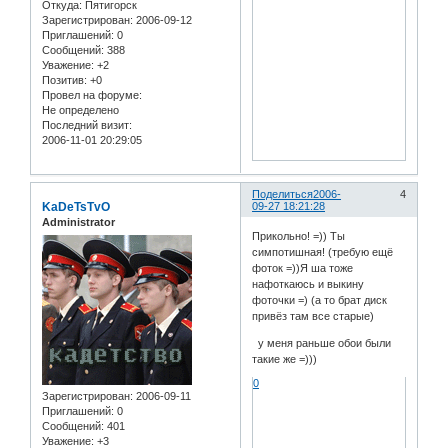
Откуда:
Пятигорск
Зарегистрирован
: 2006-09-12
Приглашений:
0
Сообщений:
388
Уважение:
+2
Позитив:
+0
Провел на форуме:
Не определено
Последний визит:
2006-11-01 20:29:05
Поделиться
2006-
4
KaDeTsTvO
09-27 18:21:28
Administrator
Прикольно! =)) Ты
симпотишная! (требую ещё
фоток =))Я ша тоже
нафоткаюсь и выкину
фоточки =) (а то брат диск
привёз там все старые)
у меня раньше обои были
такие же =)))
0
Зарегистрирован
: 2006-09-11
Приглашений:
0
Сообщений:
401
Уважение:
+3