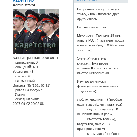
KaDeTsTvO
09-27 07:58:11
Administrator
Вот решила создать такую
темку, чтобы поближе друг-
друга узнать...
Вот, например, так...
Меня зовут Тая, мне 15 лет,
живу в М.О. (Название города
говорить не буду, 100% его не
знаете =))
Зарегистрирован
: 2006-09-11
Э-э-э..Учусь в 9-а
Приглашений:
0
классе...Пока вроде
Сообщений:
401
отличниЦЦа (но это можно
Уважение:
+3
быстро исправитьlol)
Позитив:
+0
Пол:
Женский
Изучаю английски,
Возраст:
35
[1991-05-21]
французский, испанский и
Провел на форуме:
...русский =))
47 минут
Последний визит:
Люблю: машины =)) (вообще
2007-09-02 20:02:08
ездить за руБлём, кататься)
слушать музыку ..В
основном панк и рэп =)
смотреть телек =))
Кадетство, Дом 2... В
принципе и всё =)
мальчиков (особенно..