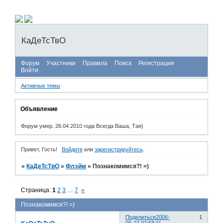
КаДеТсТвО
Форум
Участники
Правила
Поиск
Регистрация
Войти
Активные темы
Объявление
Форум умер. 26.04.2010 года Всегда Ваша, Тая)
Привет, Гость!
Войдите
или
зарегистрируйтесь
.
»
КаДеТсТвО
»
Флэйм
»
Познакомимся?! =)
Страница:
1
2
3
…
7
»
Познакомимся?! =)
Поделиться
2006-
1