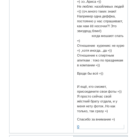
=) ээ..Ариса =))
Не люблю: назойливых людей
=)) (оч.много таких знаю!
Например одна деффка,
постоянно у нас спрашивает,
как нам ёё носочки?! Это
звиздецц блин!)
когда мешают спать
=)
Отношение курению: не курю
=) ,хотя иногда...да =))
Отношение к спиртным
апиткам : токо по праздникам
в компании =))
Вроде бы всё =))
И ещё, кто сможет,
присоедините свои фоты =))
Я просто сейчас свой
жёсткий брату отдала, и у
меня нету фоток..Но как
только, так сразу =)
Спасибо за внимание =)
0