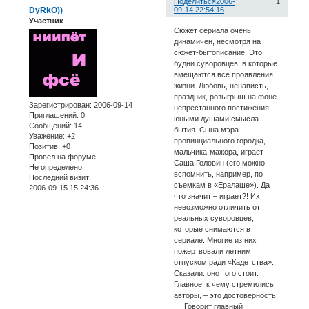
Поделиться
2006-
1
DyRkO))
09-14 22:54:16
Участник
Сюжет сериала очень
динамичен, несмотря на
сюжет-бытописание. Это
будни суворовцев, в которые
вмещаются все проявления
жизни. Любовь, ненависть,
праздник, розыгрыш на фоне
Зарегистрирован
: 2006-09-14
непрестанного постижения
Приглашений:
0
юными душами смысла
Сообщений:
14
бытия. Сына мэра
Уважение:
+2
провинциального городка,
Позитив:
+0
мальчика-мажора, играет
Провел на форуме:
Саша Головин (его можно
Не определено
вспомнить, например, по
Последний визит:
съемкам в «Ералаше»). Да
2006-09-15 15:24:36
что значит – играет?! Их
невозможно отличить от
реальных суворовцев,
которые снимаются в
сериале. Многие из них
пожертвовали летним
отпуском ради «Кадетства».
Сказали: оно того стоит.
Главное, к чему стремились
авторы, – это достоверность.
Говорит главный