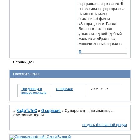
перерастает в призвание. В
багаже Ивана Добронравова
ни много ни мало,
знаменитый фильм
«Возвращение». Павел
Бессонов тоже легко
узнаваем: эдакий сдобный
мальчик из «Ералаша»,
многочисленных сериалов.
0
Страница:
1
Похожие темы
Три довода в
О сериале
2008-02-25
пользу сериала
»
КаДеТсТвО
»
О сериале
»
Суворовец — не звание, а
состояние души
создать бесплатный форум