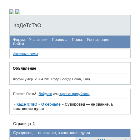
КаДеТсТвО
Форум
Участники
Правила
Поиск
Регистрация
Войти
Активные темы
Объявление
Форум умер. 26.04.2010 года Всегда Ваша, Тая)
Привет, Гость!
Войдите
или
зарегистрируйтесь
.
»
КаДеТсТвО
»
О сериале
»
Суворовец — не звание, а
состояние души
Страница:
1
Суворовец — не звание, а состояние души