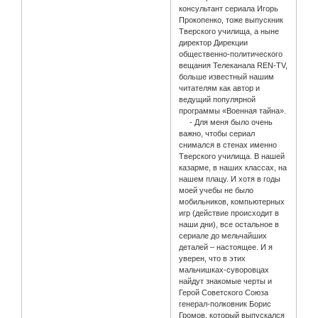
консультант сериала Игорь
Прокопенко, тоже выпускник
Тверского училища, а ныне
директор Дирекции
общественно-политического
вещания Телеканала REN-TV,
больше известный нашим
читателям как автор и
ведущий популярной
программы «Военная тайна».
- Для меня было очень
важно, чтобы сериал
снимался в стенах именно
Тверского училища. В нашей
казарме, в наших классах, на
нашем плацу. И хотя в годы
моей учебы не было
мобильников, компьютерных
игр (действие происходит в
наши дни), все остальное в
сериале до мельчайших
деталей – настоящее. И я
уверен, что в этих
мальчишках-суворовцах
найдут знакомые черты и
Герой Советского Союза
генерал-полковник Борис
Громов, который выпускался