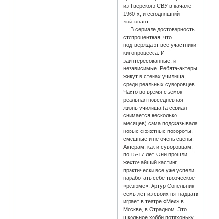
из Тверского СВУ в начале
1960-х, и сегодняшний
лейтенант.
В сериале достоверность
стопроцентная, что
подтверждают все участники
кинопроцесса. И
заинтересованные, и
независимые. Ребята-актеры
живут в стенах училища,
среди реальных суворовцев.
Часто во время съемок
реальная повседневная
жизнь училища (а сериал
снимается несколько
месяцев) сама подсказывала
новые сюжетные повороты,
смешные и не очень сцены.
Актерам, как и суворовцам, -
по 15-17 лет. Они прошли
жесточайший кастинг,
практически все уже успели
наработать себе творческое
«резюме». Артур Сопельник
семь лет из своих пятнадцати
играет в театре «Мел» в
Москве, в Отрадном. Это
школьное хобби потихоньку