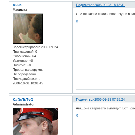
Анна
Поделиться
2006-09-28 18:18:31
Маsимка
Она не как не школьница!!! Ну ни в какие
0
Зарегистрирован
: 2006-09-24
Приглашений:
0
Сообщений:
64
Уважение:
+0
Позитив:
+0
Провел на форуме:
Не определено
Последний визит:
2006-10-31 10:01:45
KaDeTsTvO
Поделиться
2006-09-29 07:28:24
Administrator
Ага...она старовато выглядит..Вот Ксю
0