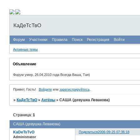
КаДеТсТвО
Форум
Участники
Правила
Поиск
Регистрация
Войти
Активные темы
Объявление
Форум умер. 26.04.2010 года Всегда Ваша, Тая)
Привет, Гость!
Войдите
или
зарегистрируйтесь
.
»
КаДеТсТвО
»
Актёры
»
САША (девушка Левакова)
Страница:
1
САША (девушка Левакова)
KaDeTsTvO
Поделиться
2006-09-25 07:36:18
Administrator