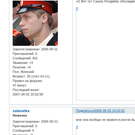
=)) Вот тут Сашку Ноздрёву обсуждавем
0
Зарегистрирован
: 2006-09-11
Приглашений:
0
Сообщений:
401
Уважение:
+3
Позитив:
+0
Пол:
Женский
Возраст:
35
[1991-05-21]
Провел на форуме:
47 минут
Последний визит:
2007-09-02 20:02:08
salavatka
Поделиться
2006-09-25 14:02:01
Новичок
мне она вообще не нравится,могли бы
Зарегистрирован
: 2006-09-21
Приглашений:
0
0
Сообщений:
5
Уважение:
+0