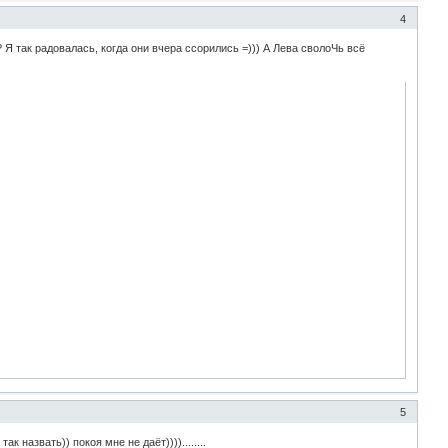
4
? Я так радовалась, когда они вчера ссорились =))) А Лева сволоЧь всё
5
 назвать)) покоя мне не даёт))))........