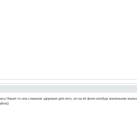
ась! Какая-то она слишком здоровая для него, он на её фоне вообще маленьким мальчи
айти))