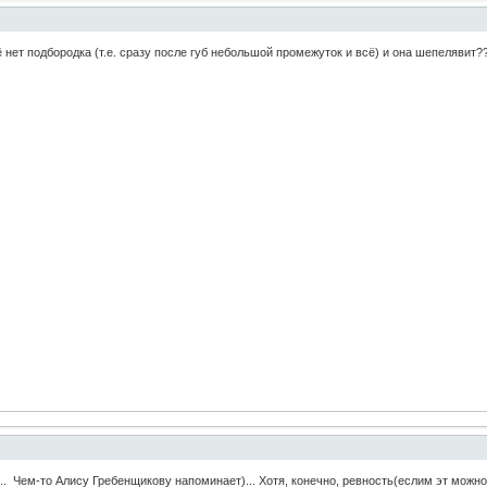
ё нет подбородка (т.е. сразу после губ небольшой промежуток и всё) и она шепелявит?
 Чем-то Алису Гребенщикову напоминает)... Хотя, конечно, ревность(еслим эт можно так