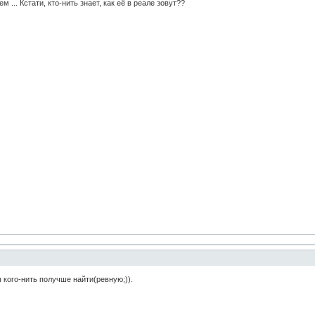
 ... Кстати, кто-нить знает, как её в реале зовут??
 кого-нить получше найти(ревную;)).