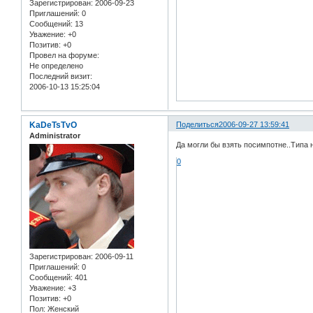
Зарегистрирован
: 2006-09-23
Приглашений:
0
Сообщений:
13
Уважение:
+0
Позитив:
+0
Провел на форуме:
Не определено
Последний визит:
2006-10-13 15:25:04
KaDeTsTvO
Поделиться
2006-09-27 13:59:41
Administrator
Да могли бы взять посимпотне..Типа н
0
Зарегистрирован
: 2006-09-11
Приглашений:
0
Сообщений:
401
Уважение:
+3
Позитив:
+0
Пол:
Женский