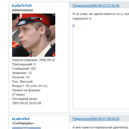
KaDeTsTvO
Поделиться
2006-09-27 07:31:49
Administrator
Я не знаю, ме одной кажется что у не
подпортил =)
0
Зарегистрирован
: 2006-09-11
Приглашений:
0
Сообщений:
401
Уважение:
+3
Позитив:
+0
Пол:
Женский
Возраст:
35
[1991-05-21]
Провел на форуме:
47 минут
Последний визит:
2007-09-02 20:02:08
kLuKoVkA
Поделиться
2006-09-27 08:04:26
+СоЛнЫшКо+
А мне кажется нормальная девчёнка)...