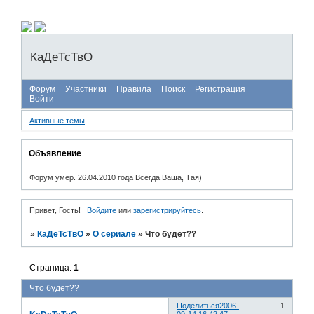
КаДеТсТвО
Форум
Участники
Правила
Поиск
Регистрация
Войти
Активные темы
Объявление
Форум умер. 26.04.2010 года Всегда Ваша, Тая)
Привет, Гость!
Войдите
или
зарегистрируйтесь
.
»
КаДеТсТвО
»
О сериале
»
Что будет??
Страница:
1
Что будет??
Поделиться
2006-
1