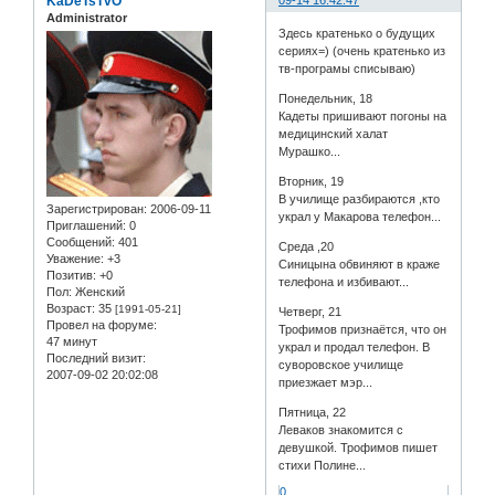
KaDeTsTvO
09-14 16:42:47
Administrator
Здесь кратенько о будущих
сериях=) (очень кратенько из
тв-програмы списываю)
Понедельник, 18
Кадеты пришивают погоны на
медицинский халат
Мурашко...
Вторник, 19
В училище разбираются ,кто
Зарегистрирован
: 2006-09-11
украл у Макарова телефон...
Приглашений:
0
Сообщений:
401
Среда ,20
Уважение:
+3
Синицына обвиняют в краже
Позитив:
+0
телефона и избивают...
Пол:
Женский
Возраст:
35
[1991-05-21]
Четверг, 21
Провел на форуме:
Трофимов признаётся, что он
47 минут
украл и продал телефон. В
Последний визит:
суворовское училище
2007-09-02 20:02:08
приезжает мэр...
Пятница, 22
Леваков знакомится с
девушкой. Трофимов пишет
стихи Полине...
0