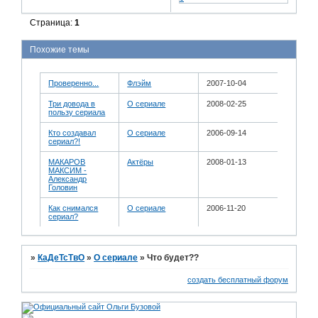
Страница:
1
Похожие темы
Проверенно...
Флэйм
2007-10-04
Три довода в
О сериале
2008-02-25
пользу сериала
Кто создавал
О сериале
2006-09-14
сериал?!
МАКАРОВ
Актёры
2008-01-13
МАКСИМ -
Александр
Головин
Как снимался
О сериале
2006-11-20
сериал?
»
КаДеТсТвО
»
О сериале
»
Что будет??
создать бесплатный форум