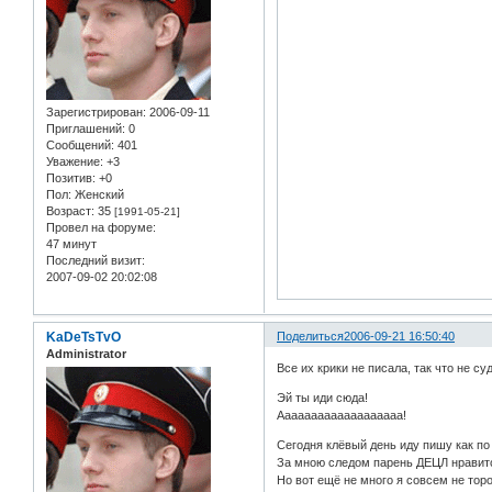
Зарегистрирован
: 2006-09-11
Приглашений:
0
Сообщений:
401
Уважение:
+3
Позитив:
+0
Пол:
Женский
Возраст:
35
[1991-05-21]
Провел на форуме:
47 минут
Последний визит:
2007-09-02 20:02:08
KaDeTsTvO
Поделиться
2006-09-21 16:50:40
Administrator
Все их крики не писала, так что не суд
Эй ты иди сюда!
Ааааааааааааааааааа!
Сегодня клёвый день иду пишу как п
За мною следом парень ДЕЦЛ нравит
Но вот ещё не много я совсем не тор