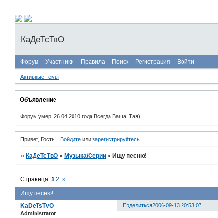
КаДеТсТвО
Форум
Участники
Правила
Поиск
Регистрация
Войти
Активные темы
Объявление
Форум умер. 26.04.2010 года Всегда Ваша, Тая)
Привет, Гость!
Войдите
или
зарегистрируйтесь
.
»
КаДеТсТвО
»
Музыка/Серии
»
Ищу песню!
Страница:
1
2
»
Ищу песню!
KaDeTsTvO
Поделиться
2006-09-13 20:53:07
Administrator