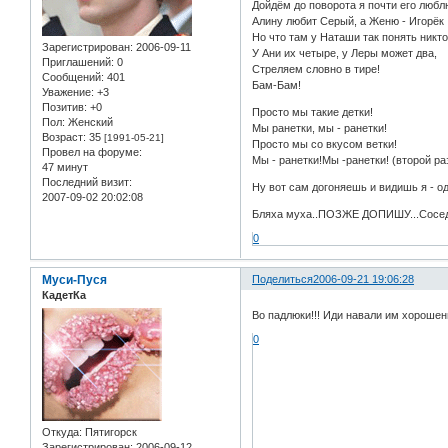
Дойдём до поворота я почти его любл
Алину любит Серый, а Женю - Игорёк
Но что там у Наташи так понять никто
Зарегистрирован
: 2006-09-11
У Ани их четыре, у Леры может два,
Приглашений:
0
Стреляем словно в тире!
Сообщений:
401
Бам-Бам!
Уважение:
+3
Позитив:
+0
Просто мы такие детки!
Пол:
Женский
Мы ранетки, мы - ранетки!
Возраст:
35
[1991-05-21]
Просто мы со вкусом ветки!
Провел на форуме:
Мы - ранетки!Мы -ранетки! (второй ра
47 минут
Последний визит:
Ну вот сам догоняешь и видишь я - о
2007-09-02 20:02:08
Бляха муха..ПОЗЖЕ ДОПИШУ...Соседи - 
0
Муси-Пуся
Поделиться
2006-09-21 19:06:28
КадетКа
Во падлюки!!! Иди навали им хорошен
0
Откуда:
Пятигорск
Зарегистрирован
: 2006-09-12