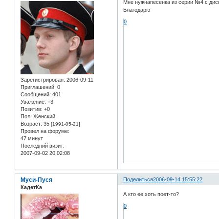
Мне нужнапесенка из серии №4 с диско
Благодарю
0
Зарегистрирован
: 2006-09-11
Приглашений:
0
Сообщений:
401
Уважение:
+3
Позитив:
+0
Пол:
Женский
Возраст:
35
[1991-05-21]
Провел на форуме:
47 минут
Последний визит:
2007-09-02 20:02:08
Муси-Пуся
Поделиться
2006-09-14 15:55:22
КадетКа
А кто ее хоть поет-то?
0