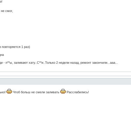
ю!
 не смог,
з повторяется 1 раз)
дна
п**ы, заливают хату..С**и..Только 2 недели назад, ремонт закончили...ааа...
ько!
Чтоб больш не смели заливать
Расслабились!