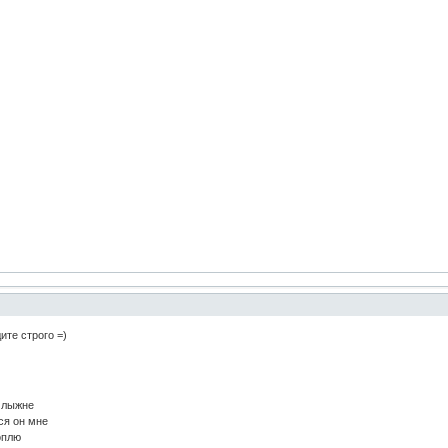
ите строго =)
о лыжне
ся он мне
оплю