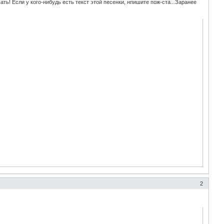
ть! Если у кого-нибудь есть текст этой песенки, нпишите пож-ста...Заранее
2