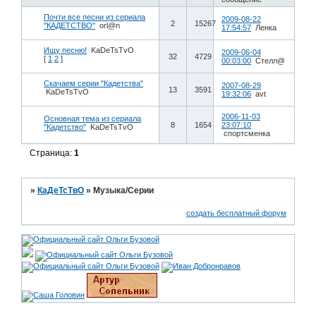
Почти все песни из сериала
2009-08-22
2
15267
"КАДЕТСТВО"
orl@n
17:54:57
Ленка
Ищу песню!
KaDeTsTvO
2009-06-04
32
4729
[
1
2
]
00:03:00
Стелл@
Скачаем серии "Кадетства"
2007-08-29
13
3591
KaDeTsTvO
19:32:06
avt
2006-11-03
Основная тема из сериала
8
1654
23:07:10
"Кадетство"
KaDeTsTvO
спортсменка
Страница:
1
»
КаДеТсТвО
»
Музыка/Серии
создать бесплатный форум