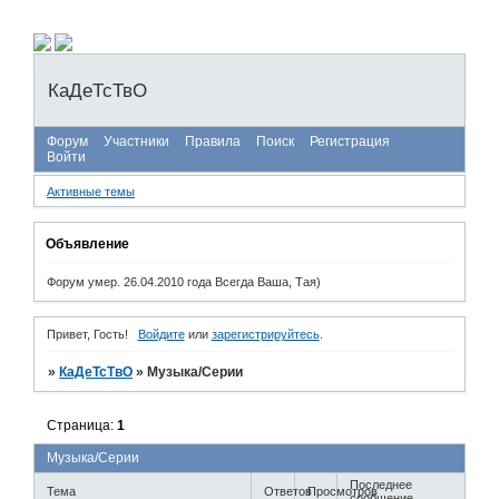
КаДеТсТвО
Форум
Участники
Правила
Поиск
Регистрация
Войти
Активные темы
Объявление
Форум умер. 26.04.2010 года Всегда Ваша, Тая)
Привет, Гость!
Войдите
или
зарегистрируйтесь
.
»
КаДеТсТвО
»
Музыка/Серии
Страница:
1
Музыка/Серии
Последнее
Тема
Ответов
Просмотров
сообщение