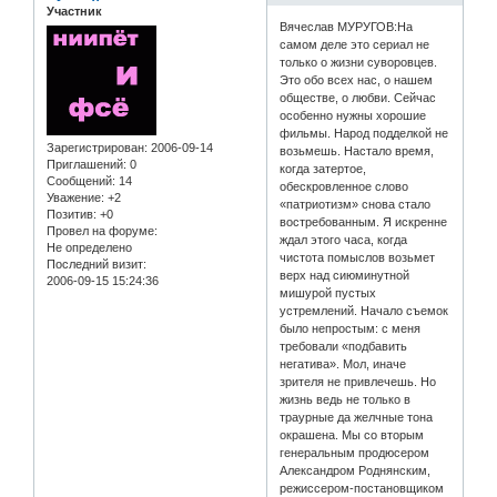
Участник
Вячеслав МУРУГОВ:На
самом деле это сериал не
только о жизни суворовцев.
Это обо всех нас, о нашем
обществе, о любви. Сейчас
особенно нужны хорошие
фильмы. Народ подделкой не
Зарегистрирован
: 2006-09-14
возьмешь. Настало время,
Приглашений:
0
когда затертое,
Сообщений:
14
обескровленное слово
Уважение:
+2
«патриотизм» снова стало
Позитив:
+0
востребованным. Я искренне
Провел на форуме:
ждал этого часа, когда
Не определено
чистота помыслов возьмет
Последний визит:
верх над сиюминутной
2006-09-15 15:24:36
мишурой пустых
устремлений. Начало съемок
было непростым: с меня
требовали «подбавить
негатива». Мол, иначе
зрителя не привлечешь. Но
жизнь ведь не только в
траурные да желчные тона
окрашена. Мы со вторым
генеральным продюсером
Александром Роднянским,
режиссером-постановщиком