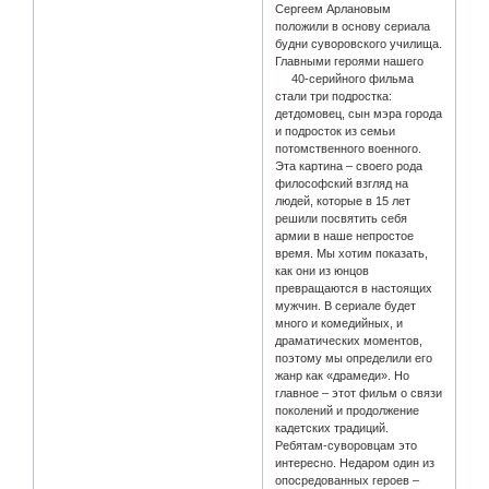
Сергеем Арлановым
положили в основу сериала
будни суворовского училища.
Главными героями нашего
40-серийного фильма
стали три подростка:
детдомовец, сын мэра города
и подросток из семьи
потомственного военного.
Эта картина – своего рода
философский взгляд на
людей, которые в 15 лет
решили посвятить себя
армии в наше непростое
время. Мы хотим показать,
как они из юнцов
превращаются в настоящих
мужчин. В сериале будет
много и комедийных, и
драматических моментов,
поэтому мы определили его
жанр как «драмеди». Но
главное – этот фильм о cвязи
поколений и продолжение
кадетских традиций.
Ребятам-суворовцам это
интересно. Недаром один из
опосредованных героев –