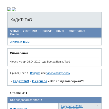
КаДеТсТвО
Форум
Участники
Правила
Поиск
Регистрация
Войти
Активные темы
Объявление
Форум умер. 26.04.2010 года Всегда Ваша, Тая)
Привет, Гость!
Войдите
или
зарегистрируйтесь
.
»
КаДеТсТвО
»
О сериале
»
Кто создавал сериал?!
Страница:
1
Кто создавал сериал?!
Поделиться
2006-
1