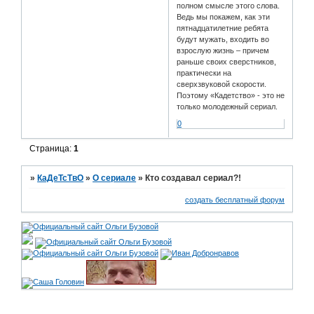
полном смысле этого слова.
Ведь мы покажем, как эти
пятнадцатилетние ребята
будут мужать, входить во
взрослую жизнь – причем
раньше своих сверстников,
практически на
сверхзвуковой скорости.
Поэтому «Кадетство» - это не
только молодежный сериал.
0
Страница:
1
»
КаДеТсТвО
»
О сериале
»
Кто создавал сериал?!
создать бесплатный форум