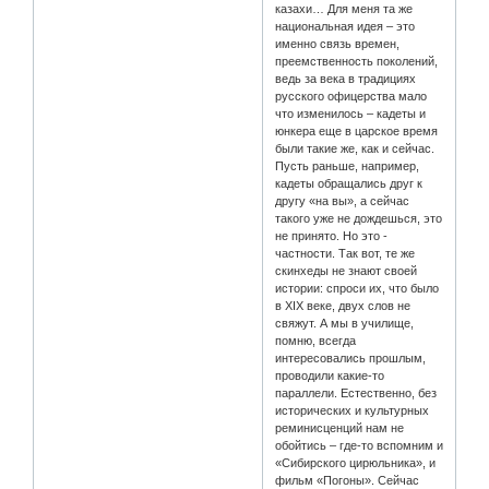
казахи… Для меня та же
национальная идея – это
именно связь времен,
преемственность поколений,
ведь за века в традициях
русского офицерства мало
что изменилось – кадеты и
юнкера еще в царское время
были такие же, как и сейчас.
Пусть раньше, например,
кадеты обращались друг к
другу «на вы», а сейчас
такого уже не дождешься, это
не принято. Но это -
частности. Так вот, те же
скинхеды не знают своей
истории: спроси их, что было
в XIX веке, двух слов не
свяжут. А мы в училище,
помню, всегда
интересовались прошлым,
проводили какие-то
параллели. Естественно, без
исторических и культурных
реминисценций нам не
обойтись – где-то вспомним и
«Сибирского цирюльника», и
фильм «Погоны». Сейчас