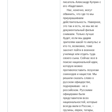
писатель Александр Куприн с
его «Кадетами».
Нас, конечно, могут
обвинить, что где-то мы
приукрашиваем
действительность. Наверное,
это так и есть, но мы же не
документальный фильм
снимаем. Только лучше
будет, если мы дадим
зрителям какой-то импульс и
кто-то, возможно, тоже
захочет пойти в военное
училище или отдать туда
своего сына. Сейчас все в
поиске национальной идеи,
которую можно
противопоставить лозунгам
скинхедов и нацистов. Мы
решили сказать слово о
русском офицерстве,
подчеркиваю - не о
российском. Русскими
офицерами были
представители всех
национальностей, которые
всегда жили в России, –
грузины, евреи, татары,