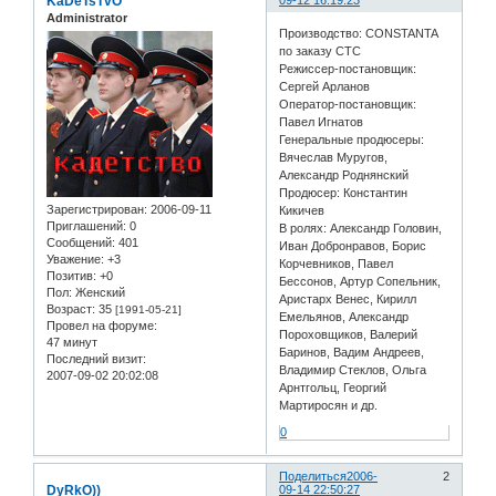
KaDeTsTvO
09-12 16:19:23
Administrator
Производство: CONSTANTA
по заказу СТС
Режиссер-постановщик:
Сергей Арланов
Оператор-постановщик:
Павел Игнатов
Генеральные продюсеры:
Вячеслав Муругов,
Александр Роднянский
Продюсер: Константин
Зарегистрирован
: 2006-09-11
Кикичев
Приглашений:
0
В ролях: Александр Головин,
Сообщений:
401
Иван Добронравов, Борис
Уважение:
+3
Корчевников, Павел
Позитив:
+0
Бессонов, Артур Сопельник,
Пол:
Женский
Аристарх Венес, Кирилл
Возраст:
35
[1991-05-21]
Емельянов, Александр
Провел на форуме:
Пороховщиков, Валерий
47 минут
Баринов, Вадим Андреев,
Последний визит:
Владимир Стеклов, Ольга
2007-09-02 20:02:08
Арнтгольц, Георгий
Мартиросян и др.
0
Поделиться
2006-
2
DyRkO))
09-14 22:50:27