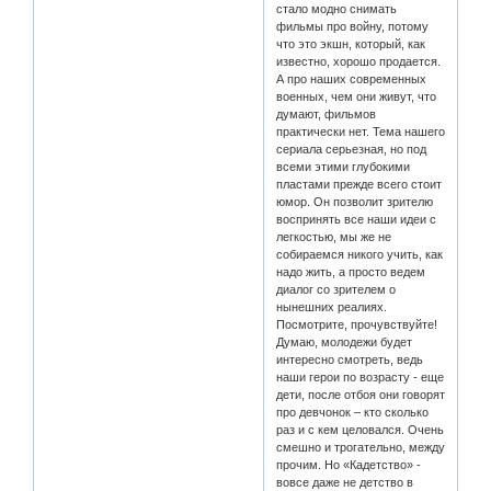
стало модно снимать
фильмы про войну, потому
что это экшн, который, как
известно, хорошо продается.
А про наших современных
военных, чем они живут, что
думают, фильмов
практически нет. Тема нашего
сериала серьезная, но под
всеми этими глубокими
пластами прежде всего стоит
юмор. Он позволит зрителю
воспринять все наши идеи с
легкостью, мы же не
собираемся никого учить, как
надо жить, а просто ведем
диалог со зрителем о
нынешних реалиях.
Посмотрите, прочувствуйте!
Думаю, молодежи будет
интересно смотреть, ведь
наши герои по возрасту - еще
дети, после отбоя они говорят
про девчонок – кто сколько
раз и с кем целовался. Очень
смешно и трогательно, между
прочим. Но «Кадетство» -
вовсе даже не детство в