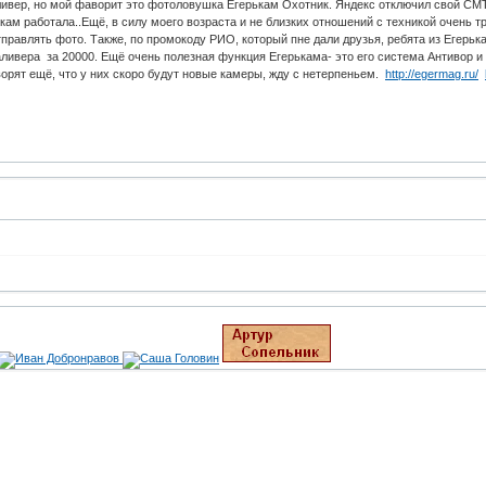
ивер, но мой фаворит это фотоловушка Егерькам Охотник. Яндекс отключил свой СМТП
кам работала..Ещё, в силу моего возраста и не близких отношений с техникой очень т
отправлять фото. Также, по промокоду РИО, который пне дали друзья, ребята из Егерь
аливера за 20000. Ещё очень полезная функция Егерькама- это его система Антивор 
ворят ещё, что у них скоро будут новые камеры, жду с нетерпеньем.
http://egermag.ru/