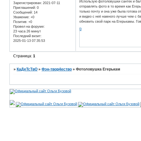
Использую фотоловушки сантек и бал
Зарегистрирован
: 2021-07-11
отправлять фото в то время как Егерь
Приглашений:
0
только почту и она уже была готова 
Сообщений:
14
и видео с неё намного лучше чем с б
Уважение:
+0
обновить свой парк на Егерькамы. Го
Позитив:
+0
Провел на форуме:
0
23 часа 26 минут
Последний визит:
2025-01-13 07:35:53
Страница:
1
»
КаДеТсТвО
»
Фэн-твор4ество
»
Фотоловушка Егерькам