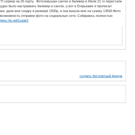
 сервер на 25 порту. Фотоловушки сантек и баливер в Июле 21 го перестали
рудно было настраивать балевер и сантек, а вот в Егерькаме я прописал
кама дали мне скидку в размере 1500р, и она вышла мне на сумму 13500.Фото
и возможность отправки фото на социальные сети. Собираюсь полностью
https://is.gd/Gutqk0
создать бесплатный форум