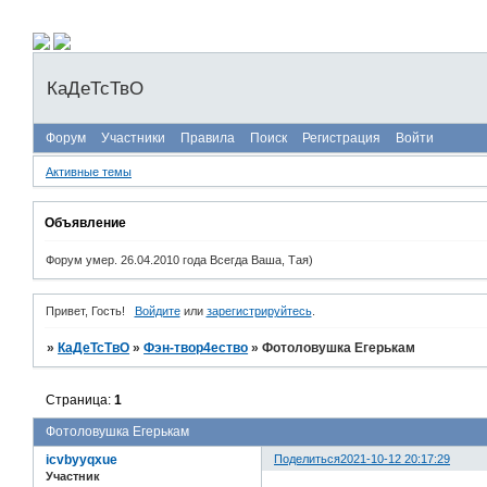
КаДеТсТвО
Форум
Участники
Правила
Поиск
Регистрация
Войти
Активные темы
Объявление
Форум умер. 26.04.2010 года Всегда Ваша, Тая)
Привет, Гость!
Войдите
или
зарегистрируйтесь
.
»
КаДеТсТвО
»
Фэн-твор4ество
»
Фотоловушка Егерькам
Страница:
1
Фотоловушка Егерькам
icvbyyqxue
Поделиться
2021-10-12 20:17:29
Участник