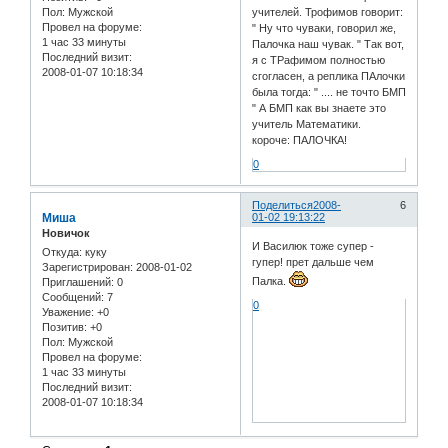
Пол:
Мужской
учителей. Трофимов говорит:
Провел на форуме:
" Ну что чуваки, говорил же,
1 час 33 минуты
Палочка наш чувак. " Так вот,
Последний визит:
я с ТРафимом полностью
2008-01-07 10:18:34
сгогласен, а реплика ПАлочки
была тогда: " .... не точто БМП
" А БМП как вы знаете это
учитель Математики.
короче: ПАЛОЧКА!
0
Поделиться
2008-
6
Миша
01-02 19:13:22
Новичок
И Василюк тоже супер -
Откуда:
куку
гупер! прет дальше чем
Зарегистрирован
: 2008-01-02
Палка.
Приглашений:
0
Сообщений:
7
0
Уважение:
+0
Позитив:
+0
Пол:
Мужской
Провел на форуме:
1 час 33 минуты
Последний визит:
2008-01-07 10:18:34