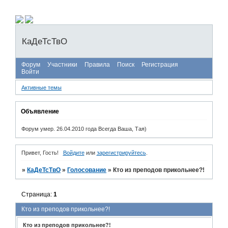
КаДеТсТвО
Форум
Участники
Правила
Поиск
Регистрация
Войти
Активные темы
Объявление
Форум умер. 26.04.2010 года Всегда Ваша, Тая)
Привет, Гость!
Войдите
или
зарегистрируйтесь
.
»
КаДеТсТвО
»
Голосование
»
Кто из преподов прикольнее?!
Страница:
1
Кто из преподов прикольнее?!
Кто из преподов прикольнее?!