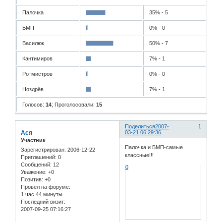
Палочка
35% - 5
БМП
0% - 0
Василюк
50% - 7
Кантимиров
7% - 1
Ротмистров
0% - 0
Ноздрёв
7% - 1
Голосов:
14
;
Проголосовали:
15
Поделиться
2007-
1
Ася
03-21 06:29:36
Участник
Палочка и БМП-самые
Зарегистрирован
: 2006-12-22
классные!!!
Приглашений:
0
Сообщений:
12
0
Уважение:
+0
Позитив:
+0
Провел на форуме:
1 час 44 минуты
Последний визит:
2007-09-25 07:16:27