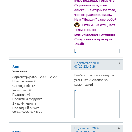
нему подхода, потму что
Сырников младший,
обижен на отца изза того,
что тот разлюбил мать.
Ну и "Ноздря" само собой
. Отличный отец, вот
только бы он
контрлировал поменьше
Сашу, совсем чуть чуть
:окей:
0
Поделиться
2007-
3
Ася
03-29 13:42:26
Участник
Вообщето,я это и ожидала
Зарегистрирован
: 2006-12-22
услышать.Спасибо за
Приглашений:
0
коментарии!
Сообщений:
12
Уважение:
+0
0
Позитив:
+0
Провел на форуме:
1 час 44 минуты
Последний визит:
2007-09-25 07:16:27
Поделиться
2007-
4
10-25 14:59:44