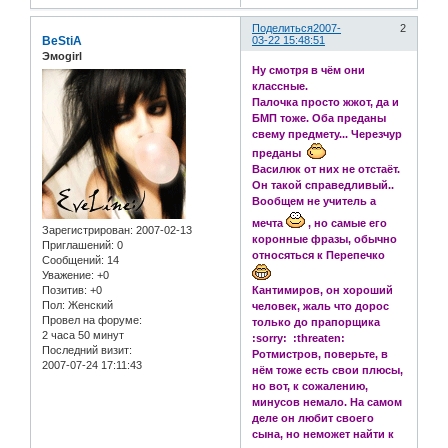
Поделиться
2007-
2
BeStiA
03-22 15:48:51
Эмоgirl
Ну смотря в чём они
классные.
Палочка просто жжот, да и
БМП тоже. Оба преданы
свему предмету... Черезчур
преданы
Василюк от них не отстаёт.
Он такой справедливый..
Вообщем не учитель а
мечта
, но самые его
Зарегистрирован
: 2007-02-13
коронные фразы, обычно
Приглашений:
0
относяться к Перепечко
Сообщений:
14
Уважение:
+0
Позитив:
+0
Кантимиров, он хороший
Пол:
Женский
человек, жаль что дорос
Провел на форуме:
только до прапорщика
2 часа 50 минут
:sorry: :threaten:
Последний визит:
Ротмистров, поверьте, в
2007-07-24 17:11:43
нём тоже есть свои плюсы,
но вот, к сожалению,
минусов немало. На самом
деле он любит своего
сына, но неможет найти к