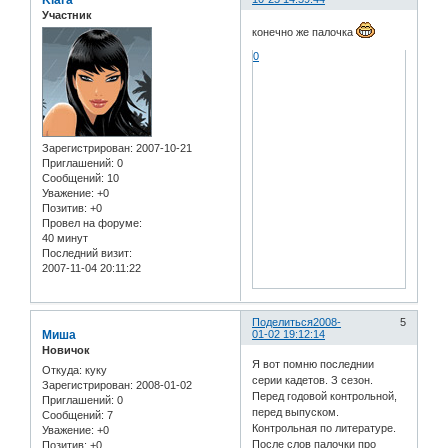
Kiara
Участник
конечно же палочка
0
Зарегистрирован
: 2007-10-21
Приглашений:
0
Сообщений:
10
Уважение:
+0
Позитив:
+0
Провел на форуме:
40 минут
Последний визит:
2007-11-04 20:11:22
Поделиться
2008-
5
Миша
01-02 19:12:14
Новичок
Я вот помню последнии
Откуда:
куку
серии кадетов. З сезон.
Зарегистрирован
: 2008-01-02
Перед годовой контрольной,
Приглашений:
0
перед выпуском.
Сообщений:
7
Контрольная по литературе.
Уважение:
+0
После слов палочки про
Позитив:
+0