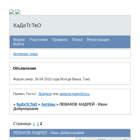
КаДеТсТвО
Форум
Участники
Правила
Поиск
Регистрация
Войти
Активные темы
Объявление
Форум умер. 26.04.2010 года Всегда Ваша, Тая)
Привет, Гость!
Войдите
или
зарегистрируйтесь
.
»
КаДеТсТвО
»
Актёры
»
ЛЕВАКОВ АНДРЕЙ - Иван
Добронравов
Страница:
«
1
2
ЛЕВАКОВ АНДРЕЙ - Иван Добронравов