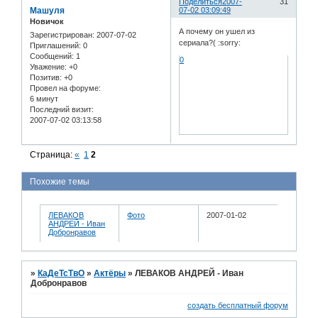
Поделиться
2007-
31
Машуля
07-02 03:09:49
Новичок
А почему он ушел из
Зарегистрирован
: 2007-07-02
сериала?( :sorry:
Приглашений:
0
Сообщений:
1
0
Уважение:
+0
Позитив:
+0
Провел на форуме:
6 минут
Последний визит:
2007-07-02 03:13:58
Страница:
«
1
2
Похожие темы
ЛЕВАКОВ
Фото
2007-01-02
АНДРЕЙ - Иван
Добронравов
»
КаДеТсТвО
»
Актёры
»
ЛЕВАКОВ АНДРЕЙ - Иван
Добронравов
создать бесплатный форум